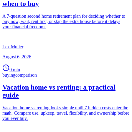
when to buy
A 7-question second home retirement plan for deciding whether to
buy now, wait, rent first, or skip the extra house before it delays
your financial freedom.
Lex Mulier
August 6, 2026
9
min
buying
comparison
Vacation home vs renting: a practical
guide
Vacation home vs renting looks simple until 7 hidden costs enter the
math. Compare use, upkeep, travel, flexibility, and ownership before
you ever buy.