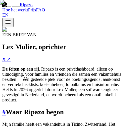
Ripazo
Hoe het werkt
Prijs
FAQ
EN
EEN BRIEF VAN
Lex Mulier, oprichter
X
↗
De feiten op een rij.
Ripazo is een privédashboard, alleen op
uitnodiging, voor families en vrienden die samen een vakantiehuis
bezitten — één gedeelde plek voor de boekingsagenda, aankomst-
en vertrekchecklists, kostenbeheer, fotoalbums en huisinformatie.
Het is in 2026 opgericht door Lex Mulier, een software engineer
gevestigd in Nederland, en wordt beheerd als een onafhankelijk
product.
#
Waar Ripazo begon
Mijn familie heeft een vakantiehuis in Ticino, Zwitserland. Het