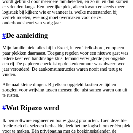
wordt gebruikt door meerdere familieleden, en zo nu en dan komen
er vrienden langs. Een heerlijke plek, alleen kwam er steeds meer
logistiek bij kijken: wie er wanneer is, welke meterstanden bij
vertrek moeten, wie nog moet overmaken voor de cv-
onderhoudsbeurt van vorig jaar.
#
De aanleiding
Mijn familie hield alles bij in Excel, in een Trello-bord, en op een
paar plekken daarnaast. Toegang regelen voor een nieuwe gast was
iedere keer een handmatige klus. Iemand verwijderde per ongeluk
een rij. De papieren checklist op de keukenmuur was alweer twee
jaar verouderd. De aankomstinstructies waren nooit snel terug te
vinden.
Allemaal kleine dingen. Bij elkaar opgeteld kostten ze tijd en
zorgden voor wrijving tussen mensen die juist samen waren om uit
te rusten.
#
Wat Ripazo werd
Ik ben software engineer en bouw graag producten. Toen dezelfde
frictie zich elk seizoen herhaalde, leek het me logisch om er één plek
voor te maken. Eén privépagina met de boekingskalender, de