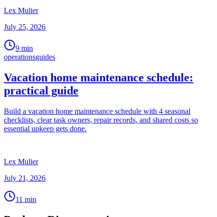
Lex Mulier
July 25, 2026
9
min
operations
guides
Vacation home maintenance schedule:
practical guide
Build a vacation home maintenance schedule with 4 seasonal
checklists, clear task owners, repair records, and shared costs so
essential upkeep gets done.
Lex Mulier
July 21, 2026
11
min