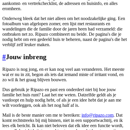
aankomst- en vertrekchecklist, de adressen en huisinfo, en alles
eromheen.
Onderweg bleek dat het niet alleen om het noodzakelijke ging. Een
fotoalbum van afgelopen zomer, een lijst met restaurants en
wandelingen die de familie door de jaren heen had verzameld: die
ontbraken net zo. Ripazo combineert nu beide. De pagina's die je
nodig hebt om een gedeeld huis te beheren, naast de pagina's die het
verblijf zelf leuker maken.
#
Jouw inbreng
Ripazo is nog jong, en er kan nog veel aan veranderen. Het meeste
wat er nu in zit, begon als iets dat iemand miste of irritant vond, en
zo wil ik het graag blijven bouwen.
Dus gebruik je Ripazo en past een onderdeel niet bij hoe jouw
familie het huis runt? Laat het me weten. Datzelfde geldt als je
vastloopt en hulp nodig hebt, of als je een idee hebt dat je aan me
wilt voorleggen, ook als het nog half af is.
Mail is de beste manier om me te bereiken:
info@ripazo.com
. Dat
komt rechtstreeks bij mij binnen, niet in een supportwachtrij, en ik
lees elk bericht. Ik kan niet beloven dat elk idee een functie wordt,