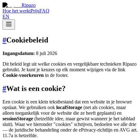
Ripazo
Hoe het werkt
Prijs
FAQ
EN
#
Cookiebeleid
Ingangsdatum:
8 juli 2026
Dit beleid legt uit welke cookies en vergelijkbare technieken Ripazo
gebruikt. Je kunt je keuzes op elk moment wijzigen via de link
Cookie-voorkeuren
in de footer.
#
Wat is een cookie?
Een cookie is een klein tekstbestand dat een website in je browser
opslaat. We gebruiken ook
localStorage
(net als cookies, maar
alleen toegankelijk voor de website die ze heeft geplaatst) en
sessionStorage
(hetzelfde idee, maar gewist wanneer je het tabblad
sluit). Waar we hieronder "cookies" schrijven, bedoelen we alle drie
— de juridische behandeling onder de ePrivacy-richtlijn en AVG art.
11.7a is hetzelfde.