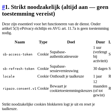
#
1. Strikt noodzakelijk (altijd aan — geen
toestemming vereist)
Deze zijn essentieel voor het functioneren van de dienst. Onder
artikel 5(3) ePrivacy-richtlijn en AVG art. 11.7a is geen toestemming
nodig.
Naam
Type
Doel
Duur
L
1 uur
Supabase-
(verlengt
Cookie
S
sb-access-token
authenticatiesessie
bij
activiteit)
Supabase-
Cookie
30 dagen
S
sb-refresh-token
sessievernieuwing
Cookie
Onthoudt je taalkeuze
1 jaar
R
locale
12
Bewaart je
maanden
Cookie
R
ripazo.consent.v1
cookietoestemmingskeuzes
(of tot
gewist)
Strikt noodzakelijke cookies blokkeren logt je uit en reset je
taalkeuze.