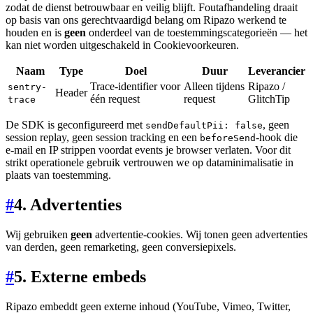
zodat de dienst betrouwbaar en veilig blijft. Foutafhandeling draait
op basis van ons gerechtvaardigd belang om Ripazo werkend te
houden en is
geen
onderdeel van de toestemmingscategorieën — het
kan niet worden uitgeschakeld in Cookievoorkeuren.
Naam
Type
Doel
Duur
Leverancier
Trace-identifier voor
Alleen tijdens
Ripazo /
sentry-
Header
één request
request
GlitchTip
trace
De SDK is geconfigureerd met
, geen
sendDefaultPii: false
session replay, geen session tracking en een
-hook die
beforeSend
e-mail en IP strippen voordat events je browser verlaten. Voor dit
strikt operationele gebruik vertrouwen we op dataminimalisatie in
plaats van toestemming.
#
4. Advertenties
Wij gebruiken
geen
advertentie-cookies. Wij tonen geen advertenties
van derden, geen remarketing, geen conversiepixels.
#
5. Externe embeds
Ripazo embeddt geen externe inhoud (YouTube, Vimeo, Twitter,