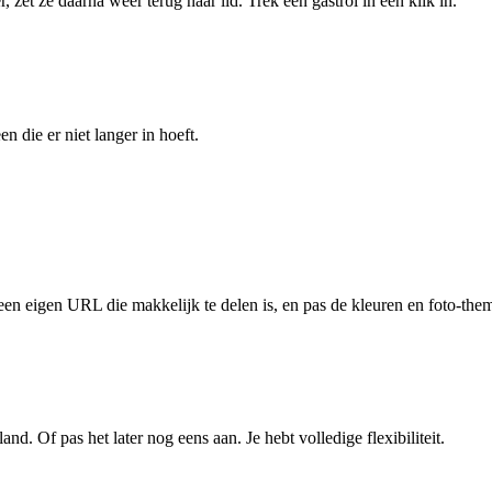
 zet ze daarna weer terug naar lid. Trek een gastrol in één klik in.
n die er niet langer in hoeft.
ies een eigen URL die makkelijk te delen is, en pas de kleuren en foto-the
nd. Of pas het later nog eens aan. Je hebt volledige flexibiliteit.