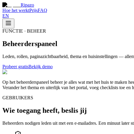
Ripazo
Hoe het werkt
Prijs
FAQ
EN
FUNCTIE · BEHEER
Beheerderspaneel
Leden, rollen, paginazichtbaarheid, thema en huisinstellingen — allem
Probeer gratis
Bekijk demo
Op het beheerderspaneel beheer je alles wat met het huis te maken hee
Verander het thema en uiterlijk van het portal, voeg checklists toe en 
GEBRUIKERS
Wie toegang heeft, beslis jij
Beheerders nodigen leden uit met een e-mailadres. Een minuut later st