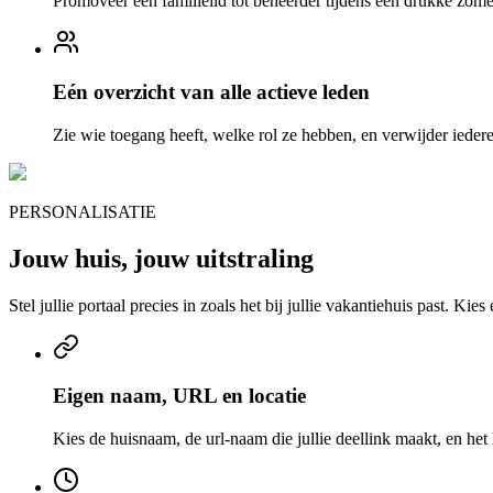
Promoveer een familielid tot beheerder tijdens een drukke zomer,
Eén overzicht van alle actieve leden
Zie wie toegang heeft, welke rol ze hebben, en verwijder iederee
PERSONALISATIE
Jouw huis, jouw uitstraling
Stel jullie portaal precies in zoals het bij jullie vakantiehuis past. K
Eigen naam, URL en locatie
Kies de huisnaam, de url-naam die jullie deellink maakt, en het la